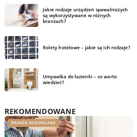
Jakie rodzaje urządzeń spawalniczych
są wykorzystywane w różnych
branżach?
Rolety hotelowe – jakie są ich rodzaje?
Umywalka do łazienki – co warto
wiedzieć?
REKOMENDOWANE
14 kwietnia 2020
TECHNOLOGIE
BRANŻA BUDOWLANA
BRANŻA BUDOWLANA
Telebimy nie tylko na zewnątrz