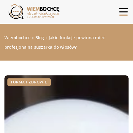
Wiembochce
»
Blog
»
Jakie funkcje powinna mieć
profesjonalna suszarka do włosów?
FORMA I ZDROWIE