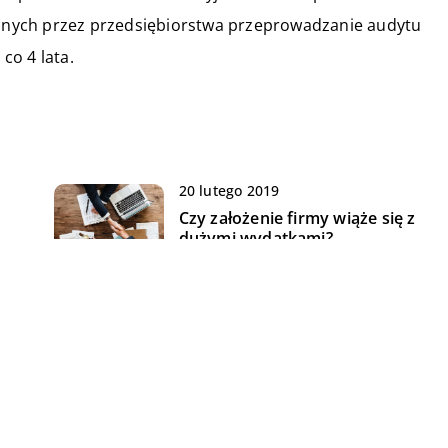
nych przez przedsiębiorstwa przeprowadzanie audytu
co 4 lata.
20 lutego 2019
Czy założenie firmy wiąże się z
dużymi wydatkami?
10 stycznia 2021
Folie przemysłowe –
zastosowanie i właściwości
07 stycznia 2020
ć
Jak dbać o środowisko, będąc w