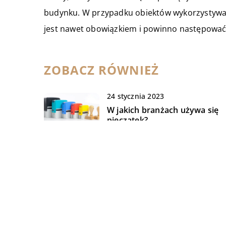
budynku. W przypadku obiektów wykorzystywa
jest nawet obowiązkiem i powinno następować 
ZOBACZ RÓWNIEŻ
24 stycznia 2023
W jakich branżach używa się
pieczątek?
06 września 2019
Jak wdrażać kreatywne i
innowacyjne rozwiązania na
polski rynek?
11 lutego 2022
Higiena – jak zadbać o czystoś