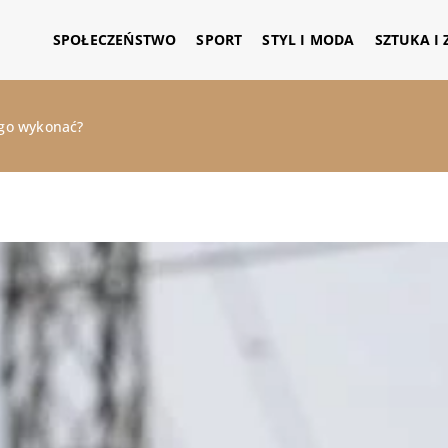
SPOŁECZEŃSTWO
SPORT
STYL I MODA
SZTUKA I
y go wykonać?