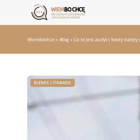
Wiembochce
»
Blog
»
Co to jest audyt i kiedy należ
BIZNES I FINANSE