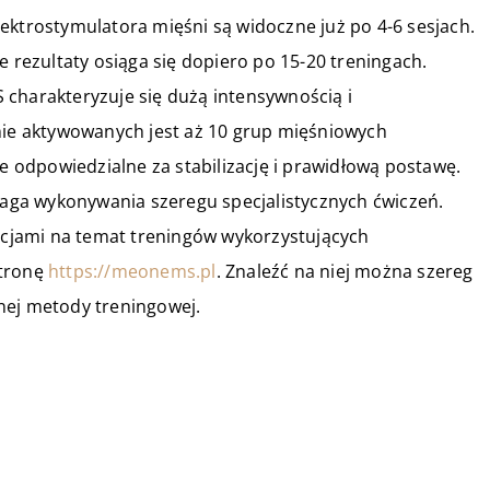
ektrostymulatora mięśni są widoczne już po 4-6 sesjach.
ezultaty osiąga się dopiero po 15-20 treningach.
 charakteryzuje się dużą intensywnością i
śnie aktywowanych jest aż 10 grup mięśniowych
ie odpowiedzialne za stabilizację i prawidłową postawę.
ga wykonywania szeregu specjalistycznych ćwiczeń.
cjami na temat treningów wykorzystujących
stronę
https://meonems.pl
. Znaleźć na niej można szereg
nej metody treningowej.
11 marca 2022
Na podstawie jakich cech znaleźć