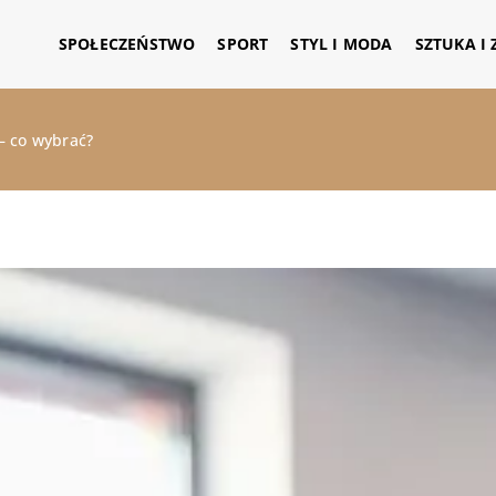
SPOŁECZEŃSTWO
SPORT
STYL I MODA
SZTUKA I
– co wybrać?