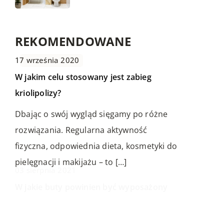
REKOMENDOWANE
17 września 2020
ŻYCIE I STYL
FORMA I ZDROWIE
HOBBY I SPORT
W jakim celu stosowany jest zabieg
kriolipolizy?
Dbając o swój wygląd sięgamy po różne
rozwiązania. Regularna aktywność
fizyczna, odpowiednia dieta, kosmetyki do
pielęgnacji i makijażu – to […]
22 października 2018
03 sierpnia 2021
Wyposażenie, które zawsze przyda się w
W jakie buty powinien być wyposażony
aucie
każdy motocyklista?