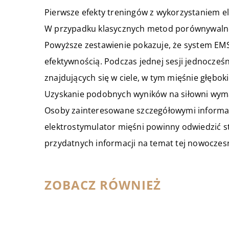
Pierwsze efekty treningów z wykorzystaniem el
W przypadku klasycznych metod porównywalne r
Powyższe zestawienie pokazuje, że system EMS
efektywnością. Podczas jednej sesji jednocze
znajdujących się w ciele, w tym mięśnie głębok
Uzyskanie podobnych wyników na siłowni wyma
Osoby zainteresowane szczegółowymi informa
elektrostymulator mięśni powinny odwiedzić 
przydatnych informacji na temat tej nowoczes
ZOBACZ RÓWNIEŻ
03 sierpnia 2022
Nie wiesz, gdzie wybrać się na