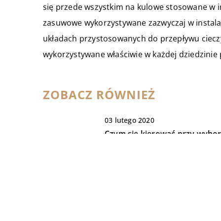
się przede wszystkim na kulowe stosowane w i
zasuwowe wykorzystywane zazwyczaj w instala
układach przystosowanych do przepływu cieczy,
wykorzystywane właściwie w każdej dziedzinie
ZOBACZ RÓWNIEŻ
03 lutego 2020
Czym się kierować przy wybo
dostawcy usług internetowyc
dla sklepu internetowego?
08 maja 2020
Kiedy konieczna jest wymiana
akumulatora w aucie?