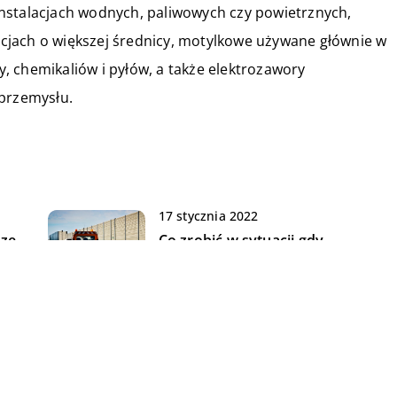
nstalacjach wodnych, paliwowych czy powietrznych,
cjach o większej średnicy, motylkowe używane głównie w
 chemikaliów i pyłów, a także elektrozawory
 przemysłu.
17 stycznia 2022
rze
Co zrobić w sytuacji gdy
h
samochód odmówi nam
posłuszeństwa na trasie?
14 kwietnia 2020
Telebimy nie tylko na zewnątrz