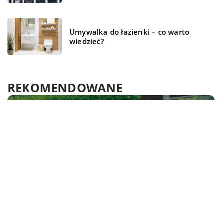
Umywalka do łazienki – co warto
wiedzieć?
REKOMENDOWANE
BIZNES I FINANSE
TECHNOLOGIE
DOM I OTOCZENIE