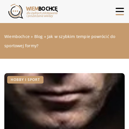
Wiembochce
»
Blog
»
Jak w szybkim tempie powrócić do
sportowej formy?
HOBBY I SPORT