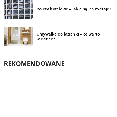
Rolety hotelowe – jakie są ich rodzaje?
Umywalka do łazienki – co warto
wiedzieć?
REKOMENDOWANE
19 stycznia 2021
DOM I OTOCZENIE
BIZNES I FINANSE
TECHNOLOGIE
Jakimi elementami mogą się różnić opony
samochodowe?
Opony to chyba najważniejszy element zewnętrzny
wyposażenia samochodu. Dzięki nim może on