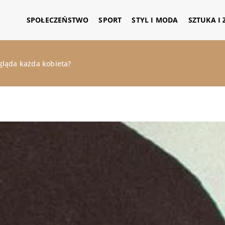
SPOŁECZEŃSTWO
SPORT
STYL I MODA
SZTUKA I
gląda każda kobieta?