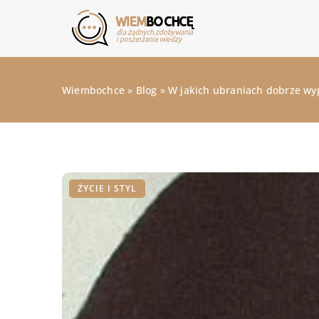
Wiembochce
»
Blog
»
W jakich ubraniach dobrze wy
ŻYCIE I STYL