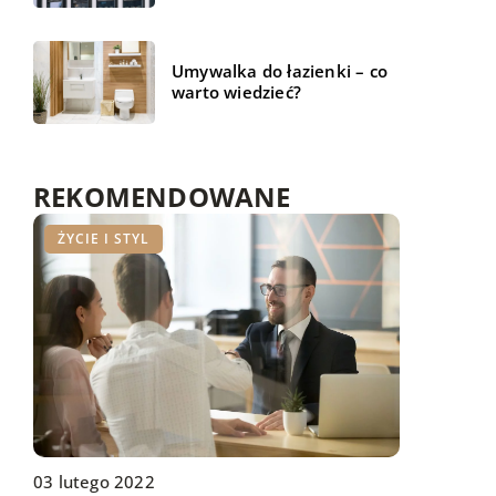
Umywalka do łazienki – co
warto wiedzieć?
REKOMENDOWANE
DOM I OTOCZENIE
ŻYCIE I STYL
BIZNES I FINANSE
12 stycznia 2022
03 lutego 2022
25 września 2022