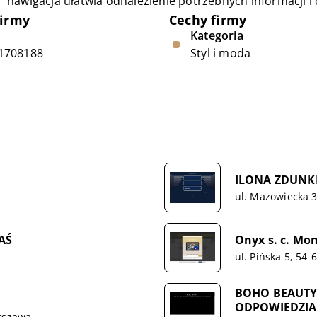
nawigacja ułatwia odnalezienie potrzebnych informacji
firmy
Cechy firmy
Kategoria
1708188
Styl i moda
ILONA ZDUNK
ul. Mazowiecka 3
AŚ
Onyx s. c. Mo
ul. Pińska 5, 54
BOHO BEAUTY
ODPOWIEDZIA
arszawa