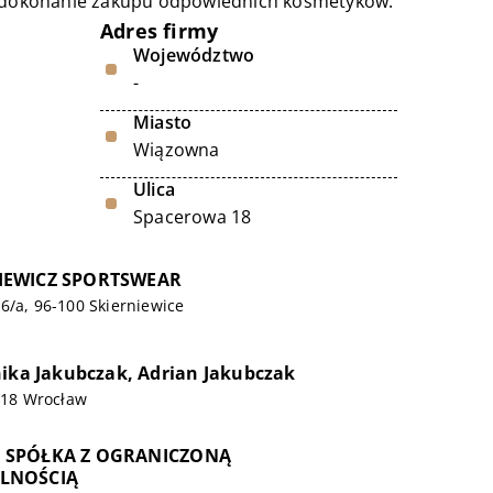
 i dokonanie zakupu odpowiednich kosmetyków.
Adres firmy
Województwo
-
Miasto
Wiązowna
Ulica
Spacerowa 18
IEWICZ SPORTSWEAR
6/a, 96-100 Skierniewice
nika Jakubczak, Adrian Jakubczak
-618 Wrocław
 SPÓŁKA Z OGRANICZONĄ
LNOŚCIĄ