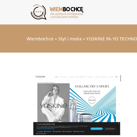
Wiembochce
»
Styl i moda
»
YOSKINE IN-YO TECHN