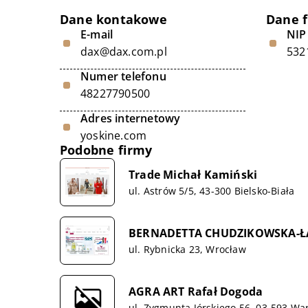
Dane kontakowe
Dane 
E-mail
NIP
dax@dax.com.pl
532
Numer telefonu
48227790500
Adres internetowy
yoskine.com
Podobne firmy
Trade Michał Kamiński
ul. Astrów 5/5, 43-300 Bielsko-Biała
BERNADETTA CHUDZIKOWSKA-Ł
ul. Rybnicka 23, Wrocław
AGRA ART Rafał Dogoda
ul. Zygmunta Jórskiego 56, 03-593 W