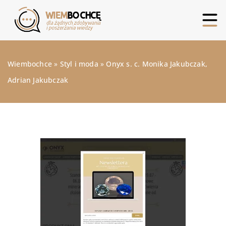
Wiembochce
»
Styl i moda
»
Onyx s. c. Monika Jakubczak,
Adrian Jakubczak