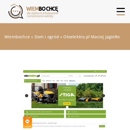
Wiembochce
»
Dom i ogród
»
Otoelektro.pl Maciej Jagiełło