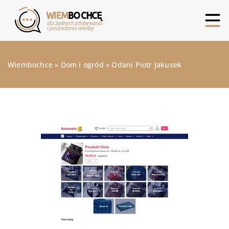
Wiembochce
»
Dom i ogród
»
Odani Piotr Jakusek