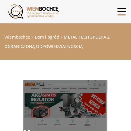
Wiembochce
»
Dom i ogród
»
METAL TECH SPÓŁKA Z
OGRANICZONĄ ODPOWIEDZIALNOŚCIĄ