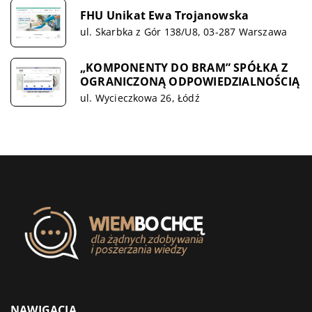
FHU Unikat Ewa Trojanowska
ul. Skarbka z Gór 138/U8, 03-287 Warszawa
„KOMPONENTY DO BRAM” SPÓŁKA Z
OGRANICZONĄ ODPOWIEDZIALNOŚCIĄ
ul. Wycieczkowa 26, Łódź
NAWIGACJA