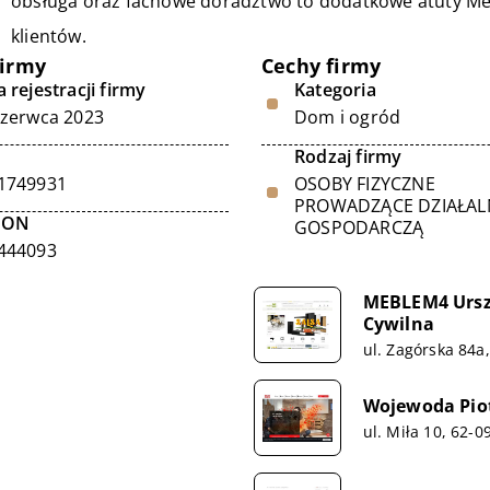
obsługa oraz fachowe doradztwo to dodatkowe atuty Mebi
klientów.
firmy
Cechy firmy
 rejestracji firmy
Kategoria
czerwca 2023
Dom i ogród
Rodzaj firmy
1749931
OSOBY FIZYCZNE
PROWADZĄCE DZIAŁA
GON
GOSPODARCZĄ
444093
MEBLEM4 Ursz
Cywilna
ul. Zagórska 84a
Wojewoda Pio
ul. Miła 10, 62-0