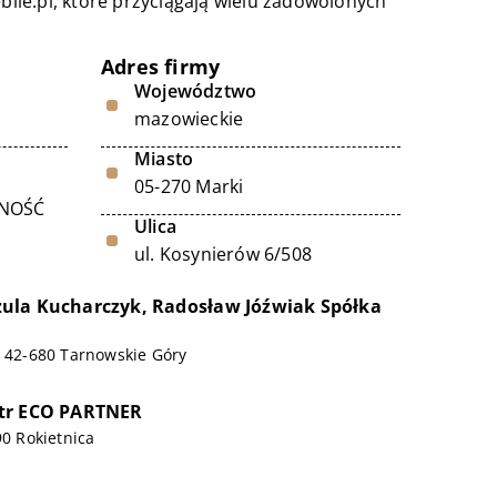
le.pl, które przyciągają wielu zadowolonych
Adres firmy
Województwo
mazowieckie
Miasto
05-270 Marki
LNOŚĆ
Ulica
ul. Kosynierów 6/508
ula Kucharczyk, Radosław Jóźwiak Spółka
, 42-680 Tarnowskie Góry
tr ECO PARTNER
90 Rokietnica