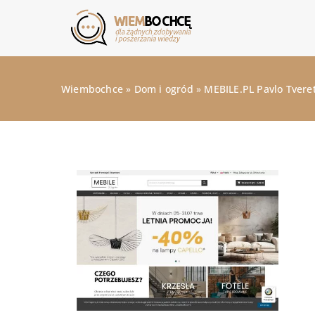
Wiembochce
»
Dom i ogród
»
MEBILE.PL Pavlo Tvere