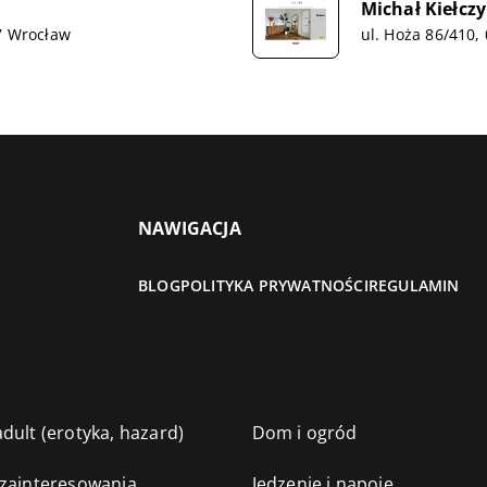
Michał Kiełcz
7 Wrocław
ul. Hoża 86/410
NAWIGACJA
BLOG
POLITYKA PRYWATNOŚCI
REGULAMIN
dult (erotyka, hazard)
Dom i ogród
 zainteresowania
Jedzenie i napoje