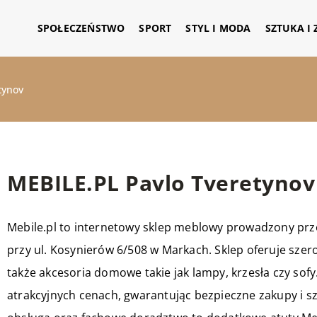
SPOŁECZEŃSTWO
SPORT
STYL I MODA
SZTUKA I
tynov
MEBILE.PL Pavlo Tveretynov
Mebile.pl
to internetowy sklep meblowy prowadzony przez
przy ul. Kosynierów 6/508 w Markach. Sklep oferuje szero
także akcesoria domowe takie jak lampy, krzesła czy sof
atrakcyjnych cenach, gwarantując bezpieczne zakupy i s