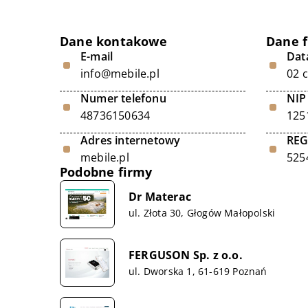
Dane kontakowe
Dane 
E-mail
Data
info@mebile.pl
02 
Numer telefonu
NIP
48736150634
125
Adres internetowy
RE
mebile.pl
525
Podobne firmy
Dr Materac
ul. Złota 30, Głogów Małopolski
FERGUSON Sp. z o.o.
ul. Dworska 1, 61-619 Poznań