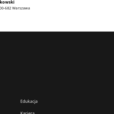
ykowski
, 00-682 Warszawa
Edukacja
Kariera