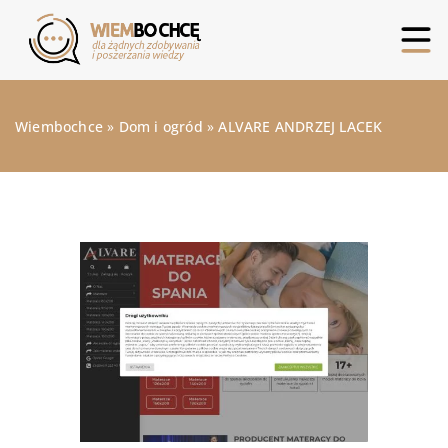
Wiembochce
»
Dom i ogród
»
ALVARE ANDRZEJ LACEK