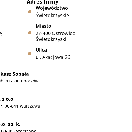
Adres firmy
Województwo
Świętokrzyskie
Miasto
Ą
27-400 Ostrowiec
Świętokrzyski
Ulica
ul. Akacjowa 26
kasz Sobała
4b, 41-500 Chorzów
 z o.o.
87, 00-844 Warszawa
.o. sp. k.
3, 00-403 Warszawa