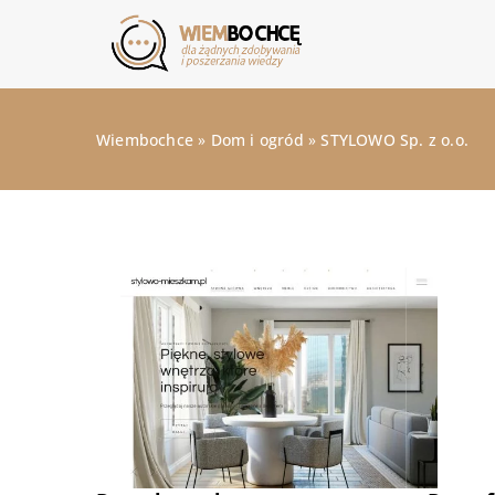
Wiembochce
»
Dom i ogród
»
STYLOWO Sp. z o.o.