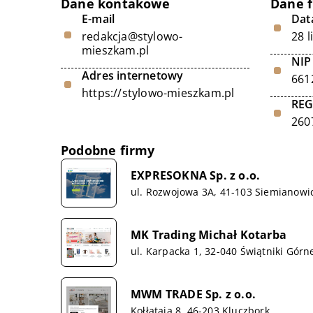
Dane kontakowe
Dane 
E-mail
Data
redakcja@stylowo-
28 l
mieszkam.pl
NIP
Adres internetowy
661
https://stylowo-mieszkam.pl
RE
260
Podobne firmy
EXPRESOKNA Sp. z o.o.
ul. Rozwojowa 3A, 41-103 Siemianowic
MK Trading Michał Kotarba
ul. Karpacka 1, 32-040 Świątniki Górn
MWM TRADE Sp. z o.o.
Kołłątaja 8, 46-203 Kluczbork