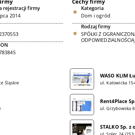
firmy
Cechy firmy
 rejestracji firmy
Kategoria
ipca 2014
Dom i ogród
Rodzaj firmy
2370553
SPÓŁKI Z OGRANICZON
ODPOWIEDZIALNOŚCIĄ
GON
783845
WASO KLIM Łu
e Śląskie
ul. Katowicka 15
Rent4Place Sp.
e
ul. Grzybowska 
STALKO Sp. z o
ul. Solec 24 /25