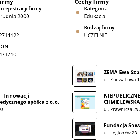
firmy
Cechy firmy
 rejestracji firmy
Kategoria
grudnia 2000
Edukacja
Rodzaj firmy
2714422
UCZELNIE
GON
471740
ZEMA Ewa Szp
ul. Konwaliowa 1
i Innowacji
NIEPUBLICZNE
dycznego spółka z o.o.
CHMIELEWSK
wa
ul. Prawnicza 2
Fundacja Sow
ul. Legionów 23