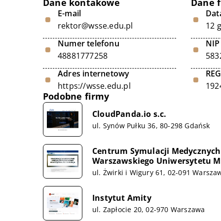
Dane kontakowe
Dane 
E-mail
Data
rektor@wsse.edu.pl
12 
Numer telefonu
NIP
48881777258
583
Adres internetowy
RE
https://wsse.edu.pl
192
Podobne firmy
CloudPanda.io s.c.
ul. Synów Pułku 36, 80-298 Gdańsk
Centrum Symulacji Medycznych 
Warszawskiego Uniwersytetu Me
ul. Żwirki i Wigury 61, 02-091 Warsza
Instytut Amity
ul. Zapłocie 20, 02-970 Warszawa