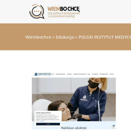
Wiembochce
»
Edukacja
»
POLSKI INSTYTUT MEDYCY