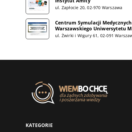
Instytut Amity
ul. Zapłocie 20, 02-970 Warszawa
Centrum Symulacji Medycznych 
Warszawskiego Uniwersytetu Me
ul. Żwirki i Wigury 61, 02-091 Warsza
KATEGORIE