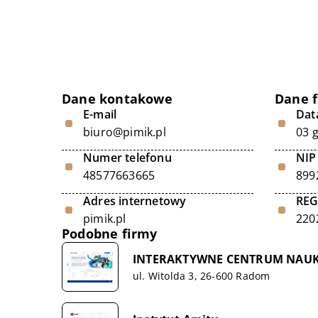
Dane kontakowe
Dane 
E-mail
Data
biuro@pimik.pl
03 
Numer telefonu
NIP
48577663665
899
Adres internetowy
RE
pimik.pl
220
Podobne firmy
INTERAKTYWNE CENTRUM NAUKI 
ul. Witolda 3, 26-600 Radom