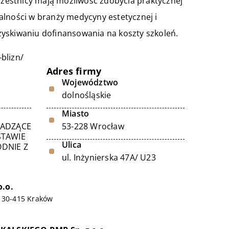
zestnicy mają możliwość zdobycia praktycznej
alności w branży medycyny estetycznej i
yskiwaniu dofinansowania na koszty szkoleń.
-blizn/
Adres firmy
Województwo
dolnośląskie
Miasto
WADZĄCE
53-228 Wrocław
STAWIE
Ulica
DNIE Z
ul. Inżynierska 47A/ U23
o.o.
, 30-415 Kraków