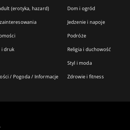
dult (erotyka, hazard)
Dom i ogród
 zainteresowania
Jedzenie i napoje
omości
Podróże
 i druk
Religia i duchowość
Styl i moda
ści / Pogoda / Informacje
Zdrowie i fitness
.