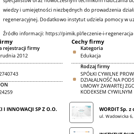
specjalistów oraz nowoczesnym technikom nauczania uc
wiedzy i umiejętności niezbędnych do prowadzenia dział
regeneracyjnej. Dodatkowo instytut udziela pomocy w uz
Źródło informacji:
https://pimik.pl/leczenie-i-regeneracja
firmy
Cechy firmy
 rejestracji firmy
Kategoria
grudnia 2012
Edukacja
Rodzaj firmy
2740743
SPÓŁKI CYWILNE PRO
DZIAŁALNOŚĆ NA POD
GON
UMOWY ZAWARTEJ ZGO
KODEKSEM CYWILNYM
24259
I INNOWACJI SP Z O.O.
WORDIT Sp. z 
ul. Wadowicka 6