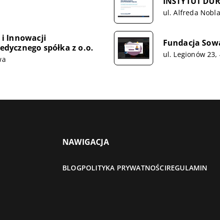
INSTYTUT DUR
ul. Alfreda Nobl
i Innowacji
Fundacja Sow
dycznego spółka z o.o.
ul. Legionów 23
wa
NAWIGACJA
BLOG
POLITYKA PRYWATNOŚCI
REGULAMIN