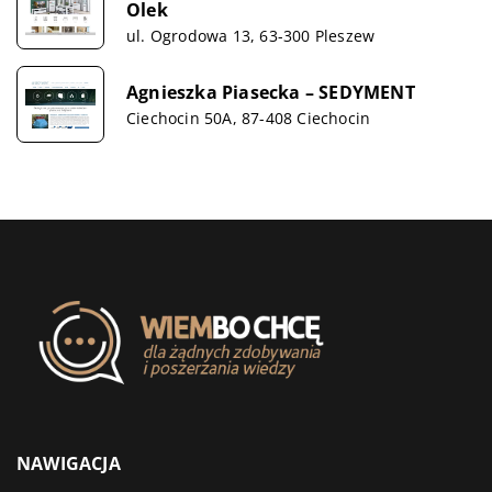
Olek
ul. Ogrodowa 13, 63-300 Pleszew
Agnieszka Piasecka – SEDYMENT
Ciechocin 50A, 87-408 Ciechocin
NAWIGACJA