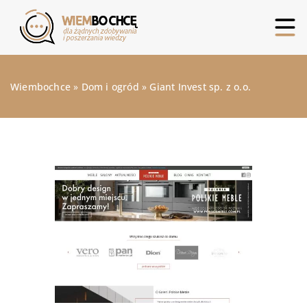
Wiembochce
»
Dom i ogród
»
Giant Invest sp. z o.o.