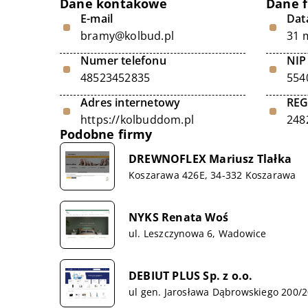
Dane kontakowe
Dane 
E-mail
Data
bramy@kolbud.pl
31 
Numer telefonu
NIP
48523452835
554
Adres internetowy
RE
https://kolbuddom.pl
248
Podobne firmy
DREWNOFLEX Mariusz Tlałka
Koszarawa 426E, 34-332 Koszarawa
NYKS Renata Woś
ul. Leszczynowa 6, Wadowice
DEBIUT PLUS Sp. z o.o.
ul gen. Jarosława Dąbrowskiego 200/2