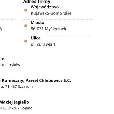
Adres firmy
Województwo
Kujawsko-pomorskie
Miasto
Ą
86-031 Myślęcinek
Ulica
ul. Żurawia 1
o.o.
010 Stryków
 Konieczny, Paweł Chlebowicz S.C.
1a, 71-467 Szczecin
Maciej Jagiełło
nr 8, 84-207 Bojano