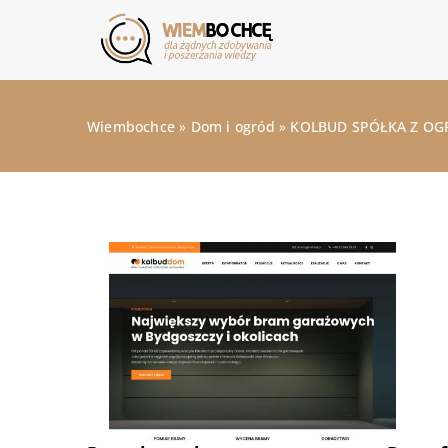
Wiembochce
»
Dom i ogród
»
KOLBUD SPÓŁKA Z OG