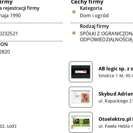
firmy
Cechy firmy
 rejestracji firmy
Kategoria
maja 1990
Dom i ogród
Rodzaj firmy
0232521
SPÓŁKI Z OGRANICZON
ODPOWIEDZIALNOŚCIĄ
GON
2820
AB logic sp. z 
Smolice 1 M, 95-
Skybud Adrian
ul. Rapackiego 2
Otoelektro.pl 
02, Łódź
ul. Pawła Hebla 