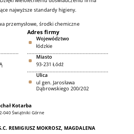
Dzięki wieloletniemu doświadczeniu firma
jące najwyższe standardy higieny.
iwa przemysłowe, środki chemiczne
Adres firmy
Województwo
łódzkie
Miasto
Ą
93-231 Łódź
Ulica
ul gen. Jarosława
Dąbrowskiego 200/202
chał Kotarba
32-040 Świątniki Górne
S.C. REMIGIUSZ MOKROSZ, MAGDALENA