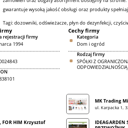
zamówień oraz bogaty asortyment dostępny na stronie. 
gwarantuje wysoką jakość obsługi oraz produkty spełnia
Tagi: dozowniki, odświeżacze,
płyn do dezynfekcji
, czyśc
firmy
Cechy firmy
 rejestracji firmy
Kategoria
marca 1994
Dom i ogród
Rodzaj firmy
0024843
SPÓŁKI Z OGRANICZON
ODPOWIEDZIALNOŚCIĄ
GON
838101
MK Trading Mi
ul. Karpacka 1, 
, FOR HIM Krzysztof
IDEAGARDEN 
PRZEWOŹNIK