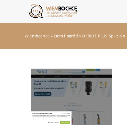
Wiembochce
»
Dom i ogród
»
DEBIUT PLUS Sp. z o.o.