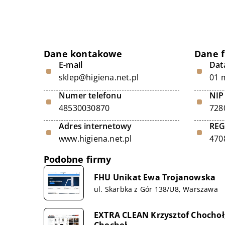
Dane kontakowe
Dane 
E-mail
Data
sklep@higiena.net.pl
01 
Numer telefonu
NIP
48530030870
728
Adres internetowy
RE
www.higiena.net.pl
470
Podobne firmy
FHU Unikat Ewa Trojanowska
ul. Skarbka z Gór 138/U8, Warszawa
EXTRA CLEAN Krzysztof Chochoł
Chochoł