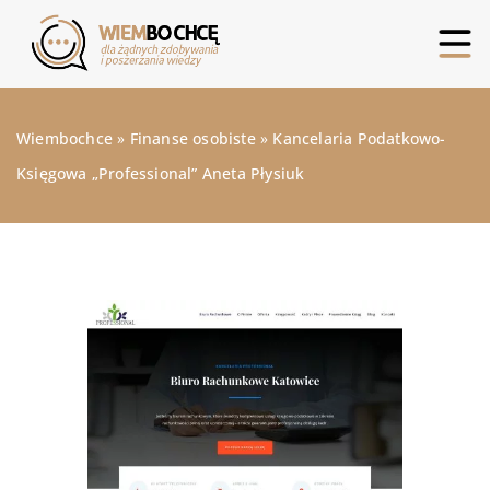
Wiembochce
»
Finanse osobiste
»
Kancelaria Podatkowo-
Księgowa „Professional” Aneta Płysiuk