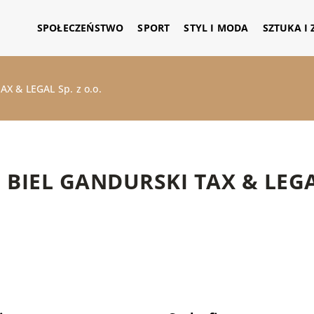
SPOŁECZEŃSTWO
SPORT
STYL I MODA
SZTUKA I
X & LEGAL Sp. z o.o.
BIEL GANDURSKI TAX & LEGAL