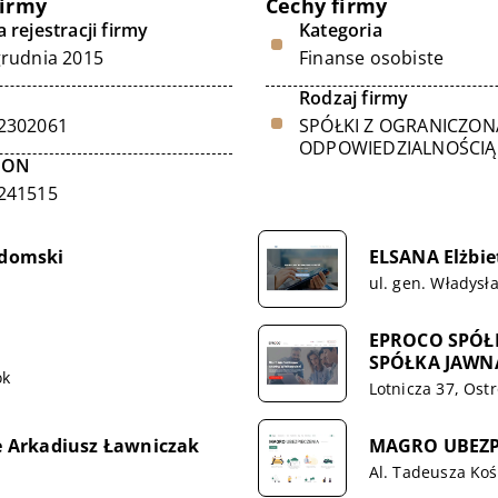
firmy
Cechy firmy
 rejestracji firmy
Kategoria
grudnia 2015
Finanse osobiste
Rodzaj firmy
2302061
SPÓŁKI Z OGRANICZON
ODPOWIEDZIALNOŚCIĄ
GON
241515
domski
ELSANA Elżbie
ul. gen. Władysł
EPROCO SPÓŁ
SPÓŁKA JAWN
ok
Lotnicza 37, Ost
 Arkadiusz Ławniczak
MAGRO UBEZPIE
Al. Tadeusza Koś