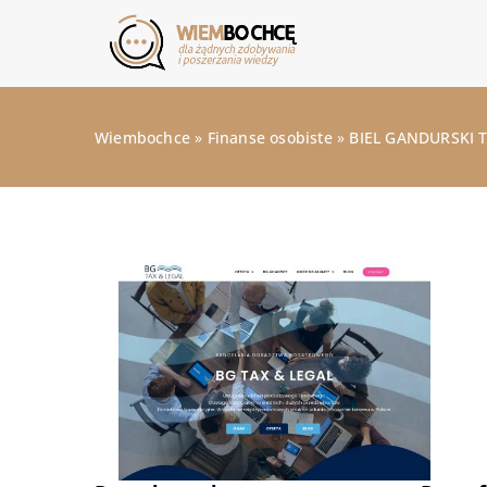
Wiembochce
»
Finanse osobiste
»
BIEL GANDURSKI TA