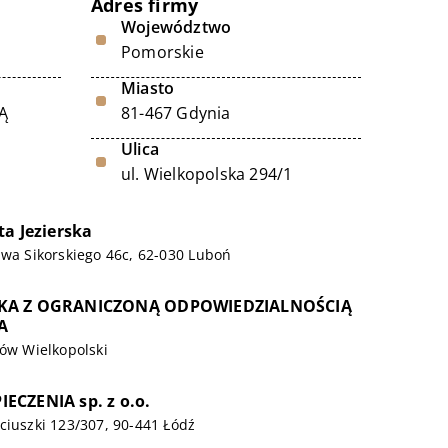
Adres firmy
Województwo
Pomorskie
Miasto
Ą
81-467 Gdynia
Ulica
ul. Wielkopolska 294/1
ta Jezierska
awa Sikorskiego 46c, 62-030 Luboń
KA Z OGRANICZONĄ ODPOWIEDZIALNOŚCIĄ
A
rów Wielkopolski
CZENIA sp. z o.o.
ciuszki 123/307, 90-441 Łódź