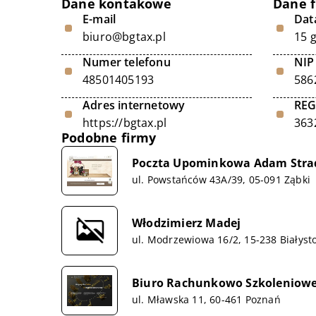
Dane kontakowe
Dane 
E-mail
Data
biuro@bgtax.pl
15 
Numer telefonu
NIP
48501405193
586
Adres internetowy
RE
https://bgtax.pl
363
Podobne firmy
Poczta Upominkowa Adam Stra
ul. Powstańców 43A/39, 05-091 Ząbki
Włodzimierz Madej
ul. Modrzewiowa 16/2, 15-238 Białyst
Biuro Rachunkowo Szkoleniowe
ul. Mławska 11, 60-461 Poznań