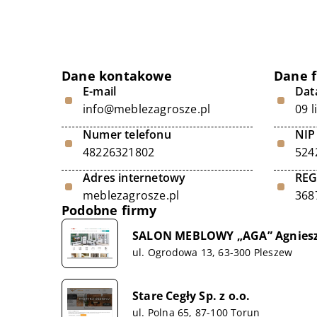
Dane kontakowe
Dane 
E-mail
Data
info@meblezagrosze.pl
09 
Numer telefonu
NIP
48226321802
524
Adres internetowy
RE
meblezagrosze.pl
368
Podobne firmy
SALON MEBLOWY „AGA” Agniesz
ul. Ogrodowa 13, 63-300 Pleszew
Stare Cegły Sp. z o.o.
ul. Polna 65, 87-100 Torun