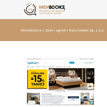
Wiembochce
»
Dom i ogród
»
Kora Inwest Sp. z o.o.