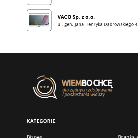
VACO Sp. z o.o.
ul. gen. Jana Henryka Dąbrowskiego 
KATEGORIE
Biznes
Branża a