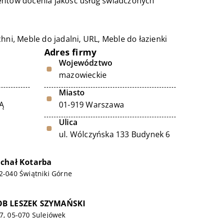
ientów docenia jakość usług świadczonych
hni, Meble do jadalni,
URL
, Meble do łazienki
Adres firmy
Województwo
mazowieckie
Miasto
Ą
01-919 Warszawa
Ulica
ul. Wólczyńska 133 Budynek 6
chał Kotarba
32-040 Świątniki Górne
OB LESZEK SZYMAŃSKI
57, 05-070 Sulejówek