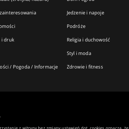
 zainteresowania
Jedzenie i napoje
omości
Podróże
 i druk
Religia i duchowość
Styl i moda
ści / Pogoda / Informacje
Zdrowie i fitness
.
orzystanie z witryny bez zmiany ustawień dot. cookies oznacza,