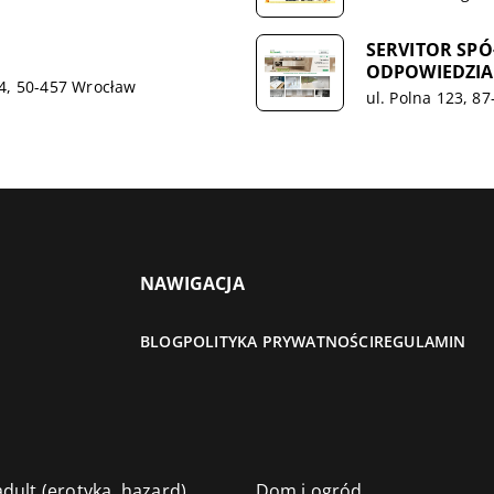
SERVITOR SP
ODPOWIEDZIA
44, 50-457 Wrocław
ul. Polna 123, 8
NAWIGACJA
BLOG
POLITYKA PRYWATNOŚCI
REGULAMIN
dult (erotyka, hazard)
Dom i ogród