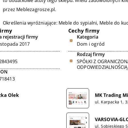
to dodatkowe atuty tego sklepu. Wielu zadowolonych kl
przez Meblezagrosze.pl.
Określenia wyróżniające: Meble do sypialni, Meble do kuc
firmy
Cechy firmy
 rejestracji firmy
Kategoria
listopada 2017
Dom i ogród
Rodzaj firmy
2843495
SPÓŁKI Z OGRANICZON
ODPOWIEDZIALNOŚCIĄ
GON
718413
ka Olek
MK Trading Mi
ul. Karpacka 1, 
VARSOVIA-GL
ul. Sobieskiego 