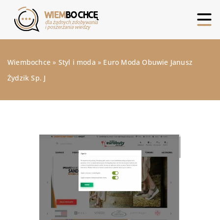
Wiembochce
»
Styl i moda
»
Euro Moda Obuwie Janusz
Żydzik Sp. J