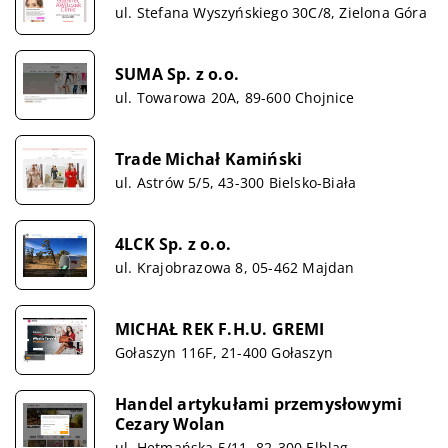
ul. Stefana Wyszyńskiego 30C/8, Zielona Góra
SUMA Sp. z o.o.
ul. Towarowa 20A, 89-600 Chojnice
Trade Michał Kamiński
ul. Astrów 5/5, 43-300 Bielsko-Biała
4LCK Sp. z o.o.
ul. Krajobrazowa 8, 05-462 Majdan
MICHAŁ REK F.H.U. GREMI
Gołaszyn 116F, 21-400 Gołaszyn
Handel artykułami przemysłowymi
Cezary Wolan
ul. Hetmańska 5/11, 82-300 Elbląg