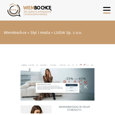
Wiembochce
»
Styl i moda
»
LUISIA Sp. z o.o.