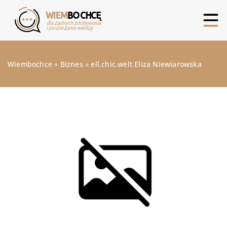
Wiembochce
»
Biznes
»
ell.chic.welt Eliza Niewiarowska