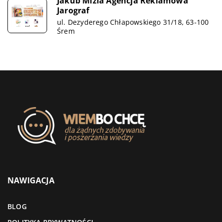
Jakub Mizia Agencja Reklamowa
Jarograf
ul. Dezyderego Chłapowskiego 31/18, 63-100
Śrem
NAWIGACJA
BLOG