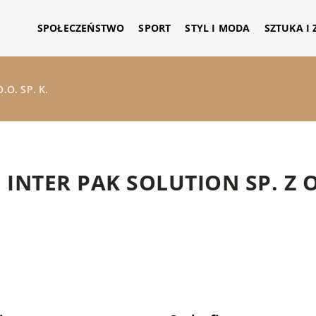
SPOŁECZEŃSTWO
SPORT
STYL I MODA
SZTUKA I
.O. SP. K.
INTER PAK SOLUTION SP. Z O.