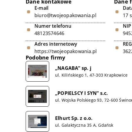
Dane kontakowe
Dane 
E-mail
Data
biuro@twojeopakowania.pl
17 
Numer telefonu
NIP
48123574646
945
Adres internetowy
RE
https://twojeopakowania.pl
362
Podobne firmy
„NAGABA” sp. j
ul. Kilińskiego 1, 47-303 Krapkowice
„POPIELSCY I SYN” s.c.
ul. Wojska Polskiego 93, 72-600 Świno
Elhurt Sp. z o.o.
ul. Galaktyczna 35 A, Gdańsk