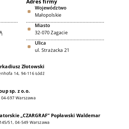
Adres firmy
Województwo
Małopolskie
Miasto
Ą
32-070 Zagacie
Ulica
ul. Strażacka 21
rkadiusz Złotowski
enhofa 14, 94-116 Łódź
oup sp. z o.o.
, 04-697 Warszawa
igatorskie „CZARGRAF” Popławski Waldemar
/145/51, 04-549 Warszawa