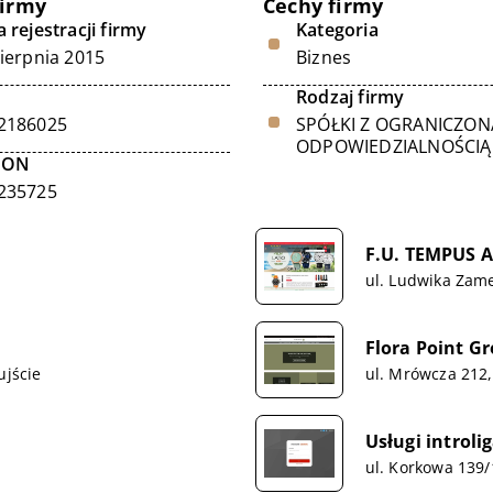
firmy
Cechy firmy
 rejestracji firmy
Kategoria
sierpnia 2015
Biznes
Rodzaj firmy
2186025
SPÓŁKI Z OGRANICZON
ODPOWIEDZIALNOŚCIĄ
GON
235725
F.U. TEMPUS A
ul. Ludwika Zam
Flora Point Gr
ujście
ul. Mrówcza 212
Usługi introl
ul. Korkowa 139