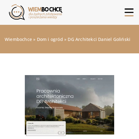
Wiembochce
»
Dom i ogród
»
DG Architekci Daniel Goliński