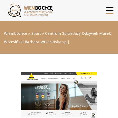
Wiembochce
»
Sport
»
Centrum Sprzedaży Odżywek Marek
Wrzesiński Barbara Wrzesińska sp.j.