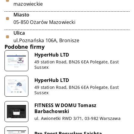
mazowieckie
Miasto
05-850 Ożarów Mazowiecki
Ulica
ul.Poznańska 106A, Bronisze
Podobne firmy
HyperHub LTD
49 station Road, BN26 6EA Polegate, East
Sussex
HyperHub LTD
49 station Road, BN26 6EA Polegate, East
Sussex
FITNESS W DOMU Tomasz
Barbachowski
ul. Awionetki RWD 3/71, 03-982 Warszawa
Pro-Sport Bogusław Sajchta