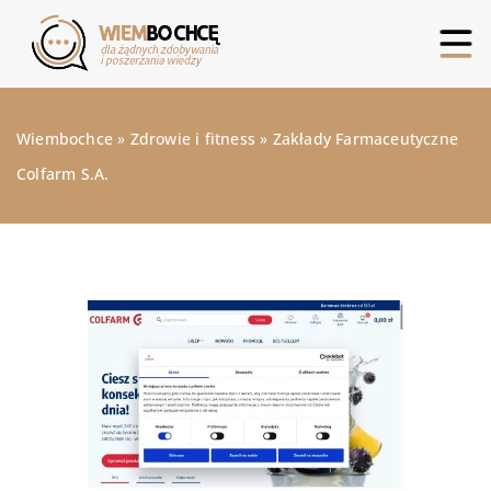
Wiembochce
»
Zdrowie i fitness
»
Zakłady Farmaceutyczne
Colfarm S.A.