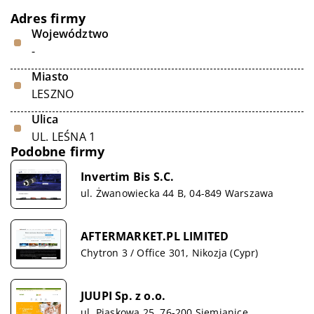
Adres firmy
Województwo
-
Miasto
LESZNO
Ulica
UL. LEŚNA 1
Podobne firmy
Invertim Bis S.C.
ul. Żwanowiecka 44 B, 04-849 Warszawa
AFTERMARKET.PL LIMITED
Chytron 3 / Office 301, Nikozja (Cypr)
JUUPI Sp. z o.o.
ul. Piaskowa 25, 76-200 Siemianice