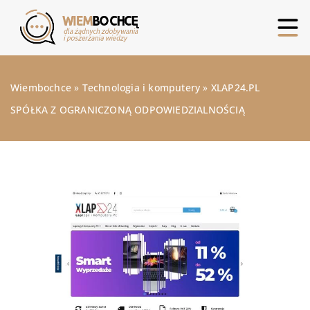
Wiembochce
»
Technologia i komputery
»
XLAP24.PL
SPÓŁKA Z OGRANICZONĄ ODPOWIEDZIALNOŚCIĄ