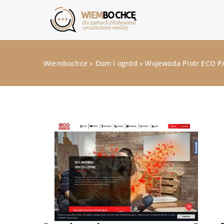
Wiembochce
»
Dom i ogród
»
Wojewoda Piotr ECO 