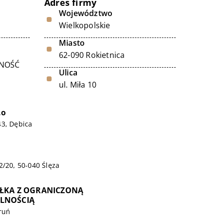
Adres firmy
Województwo
Wielkopolskie
Miasto
62-090 Rokietnica
LNOŚĆ
Ulica
ul. Miła 10
.o
43, Dębica
2/20, 50-040 Ślęza
ÓŁKA Z OGRANICZONĄ
LNOŚCIĄ
oruń