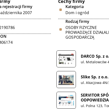
firmy
Cechy firmy
 rejestracji firmy
Kategoria
października 2007
Dom i ogród
Rodzaj firmy
2190786
OSOBY FIZYCZNE
PROWADZĄCE DZIAŁA
GON
GOSPODARCZĄ
406174
DARCO Sp. z o
ul. Metalowców 
Slike Sp. z o.o.
ul. Akacjowa 4N/
SERVITOR SP
ODPOWIEDZIA
ul. Polna 123, T