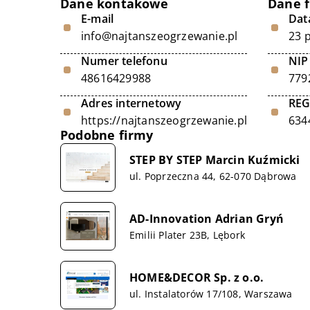
Dane kontakowe
Dane 
E-mail
Data
info@najtanszeogrzewanie.pl
23 
Numer telefonu
NIP
48616429988
779
Adres internetowy
RE
https://najtanszeogrzewanie.pl
634
Podobne firmy
STEP BY STEP Marcin Kuźmicki
ul. Poprzeczna 44, 62-070 Dąbrowa
AD-Innovation Adrian Gryń
Emilii Plater 23B, Lębork
HOME&DECOR Sp. z o.o.
ul. Instalatorów 17/108, Warszawa