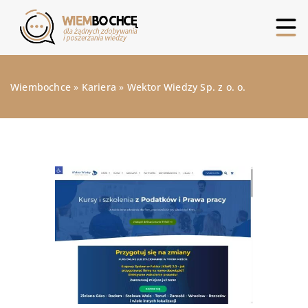
Wiembochce
»
Kariera
»
Wektor Wiedzy Sp. z o. o.