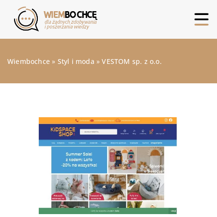
Wiembochce
»
Styl i moda
»
VESTOM sp. z o.o.