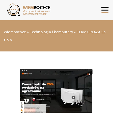
Wiembochce
»
Technologia i komputery
»
TERMOPLAZA Sp.
z o.o.