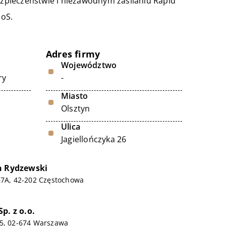
zpieczeństwie i niezawodnym zasilaniu Rapid
DoS.
Adres firmy
Województwo
ry
-
Miasto
Olsztyn
Ulica
Jagiellończyka 26
h Rydzewski
67A, 42-202 Częstochowa
p. z o.o.
15, 02-674 Warszawa