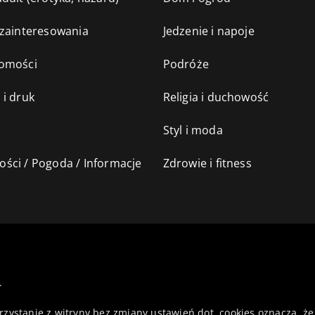
 zainteresowania
Jedzenie i napoje
omości
Podróże
 i druk
Religia i duchowość
Styl i moda
ści / Pogoda / Informacje
Zdrowie i fitness
.
orzystanie z witryny bez zmiany ustawień dot. cookies oznacza,