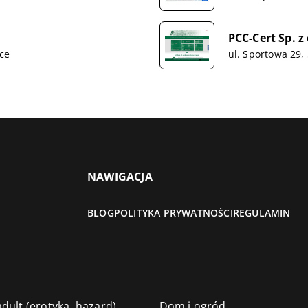
PCC-Cert Sp. z 
ice
ul. Sportowa 29,
NAWIGACJA
BLOG
POLITYKA PRYWATNOŚCI
REGULAMIN
dult (erotyka, hazard)
Dom i ogród