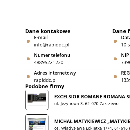
Dane kontakowe
Dane 
E-mail
Data
info@rapiddc.pl
10 
Numer telefonu
NIP
48895221220
739
Adres internetowy
RE
rapiddc.pl
133
Podobne firmy
EXCELSIOR ROMANE ROMANA S
ul. Jeżynowa 3, 62-070 Zakrzewo
MICHAŁ MATYKIEWICZ „MATYKI
os. Władysława Łokietka 1/74, 61-616