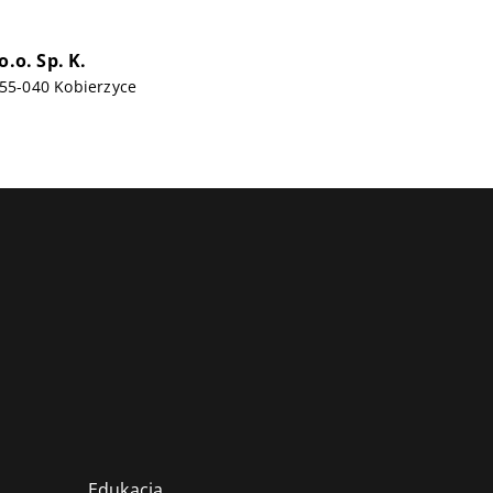
o.o. Sp. K.
 55-040 Kobierzyce
Edukacja