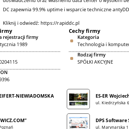
doświadczeniu oraz własnemu data center o wysokim be
DC zapewnia 99.9% uptime i wsparcie techniczne antyD
Kliknij i odwiedź:
https://rapiddc.pl
firmy
Cechy firmy
 rejestracji firmy
Kategoria
stycznia 1989
Technologia i kompute
Rodzaj firmy
0204115
SPÓŁKI AKCYJNE
GON
9396
EIFERT-NIEWIADOMSKA
ES-ER Wojciec
ul. Kiedrzyńska 
EWICZ.COM”
DPS Software S
 Poznań
ul. Marynarska 