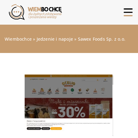
Wiembochce
»
Jedzenie i napoje
»
Sawex Foods Sp. z o.o.