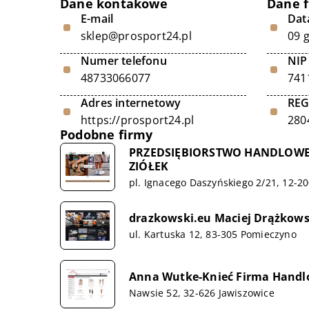
Dane kontakowe
Dane 
E-mail
Data
sklep@prosport24.pl
09 
Numer telefonu
NIP
48733066077
741
Adres internetowy
RE
https://prosport24.pl
280
Podobne firmy
PRZEDSIĘBIORSTWO HANDLOWE
ZIÓŁEK
pl. Ignacego Daszyńskiego 2/21, 12-20
drazkowski.eu Maciej Drążkows
ul. Kartuska 12, 83-305 Pomieczyno
Anna Wutke-Knieć Firma Hand
Nawsie 52, 32-626 Jawiszowice