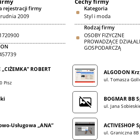
firmy
Cechy firmy
 rejestracji firmy
Kategoria
grudnia 2009
Styl i moda
Rodzaj firmy
1720900
OSOBY FIZYCZNE
PROWADZĄCE DZIAŁA
GON
GOSPODARCZĄ
457739
 „CIŻEMKA” ROBERT
ALGODON Krzy
ul. Tomasza Goll
0 Pisz
ki
BOGMAR BB Sp.
ul. Jana Sobieski
lowo-Usługowa „ANA”
ACTIVESHOP Sp
ul. Graniczna 8B