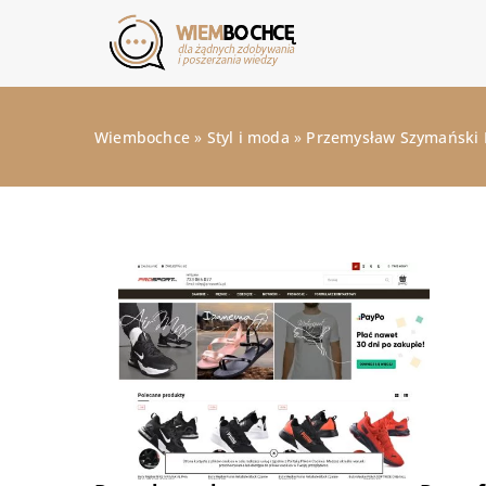
Wiembochce
»
Styl i moda
»
Przemysław Szymański 