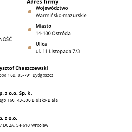
Adres firmy
Województwo
Warmińsko-mazurskie
Miasto
14-100 Ostróda
LNOŚĆ
Ulica
ul. 11 Listopada 7/3
sztof Chaszczewski
oba 16B, 85-791 Bydgoszcz
 z o.o. Sp. k.
ego 160, 43-300 Bielsko-Biała
. z o.o.
 / DC2A, 54-610 Wrocław