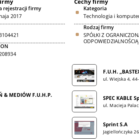
firmy
Cechy firmy
 rejestracji firmy
Kategoria
maja 2017
Technologia i kompute
Rodzaj firmy
3104421
SPÓŁKI Z OGRANICZON
ODPOWIEDZIALNOŚCIĄ
GON
208934
F.U.H. „BASTE
ul. Wiejska 4, 4
Ń & MEDIÓW F.U.H.P.
SPEC KABLE Sp.
ul. Macieja Pala
Sprint S.A
Jagiellończyka 26