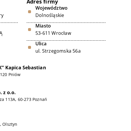
Adres firmy
Województwo
ry
Dolnośląskie
Miasto
Ą
53-611 Wrocław
Ulica
ul. Strzegomska 56a
X” Kapica Sebastian
4-120 Pniów
 z o.o.
cza 113A, 60-273 Poznań
, Olsztyn