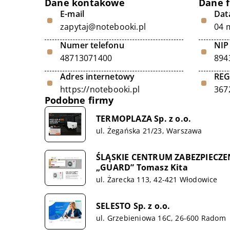
Dane kontakowe
Dane 
E-mail
Data
zapytaj@notebooki.pl
04 
Numer telefonu
NIP
48713071400
894
Adres internetowy
RE
https://notebooki.pl
367
Podobne firmy
TERMOPLAZA Sp. z o.o.
ul. Żegańska 21/23, Warszawa
ŚLĄSKIE CENTRUM ZABEZPIECZE
„GUARD” Tomasz Kita
ul. Żarecka 113, 42-421 Włodowice
SELESTO Sp. z o.o.
ul. Grzebieniowa 16C, 26-600 Radom