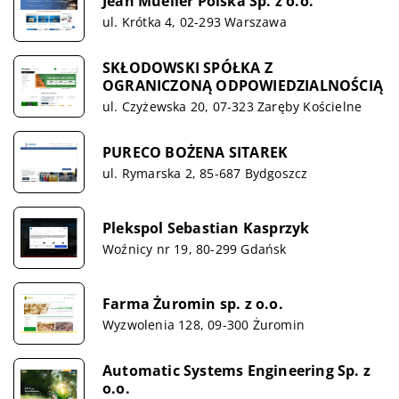
Jean Mueller Polska Sp. z o.o.
ul. Krótka 4, 02-293 Warszawa
SKŁODOWSKI SPÓŁKA Z
OGRANICZONĄ ODPOWIEDZIALNOŚCIĄ
ul. Czyżewska 20, 07-323 Zaręby Kościelne
PURECO BOŻENA SITAREK
ul. Rymarska 2, 85-687 Bydgoszcz
Plekspol Sebastian Kasprzyk
Woźnicy nr 19, 80-299 Gdańsk
Farma Żuromin sp. z o.o.
Wyzwolenia 128, 09-300 Żuromin
Automatic Systems Engineering Sp. z
o.o.