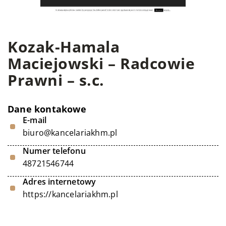
Kozak-Hamala
Maciejowski – Radcowie
Prawni – s.c.
Dane kontakowe
E-mail
biuro@kancelariakhm.pl
Numer telefonu
48721546744
Adres internetowy
https://kancelariakhm.pl