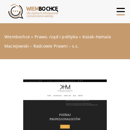
Wiembochce
»
Prawo, rząd i polityka
»
Kozak-Hamala
Maciejowski – Radcowie Prawni – s.c.