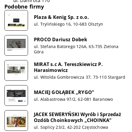
ul. Damrota 170
Podobne firmy
Plaza & Kenig Sp. z o.o.
ul. Trylińskiego 16, 10-683 Olsztyn
PROCO Dariusz Dobek
ul. Stefana Batorego 126A, 65-735 Zielona
Góra
MIRAT s.c A. Tereszkiewicz P.
Harasimowicz
ul. Witolda Gombrowicza 37, 73-110 Stargard
MACIEJ GOŁĄBEK „RYGO”
ul. Alabastrowa 97/2, 62-081 Baranowo
JACEK SEWERYŃSKI Wyrób i Sprzedaż
Ozdób Choinkowych „CHOINKA”
ul. Soplicy 23/2, 42-202 Częstochowa