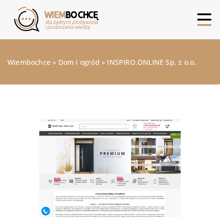
Wiembochce
»
Dom i ogród
»
INSPIRO.ONLINE Sp. z o.o.