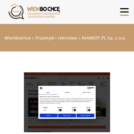
Wiembochce
»
Przemysł i rolnictwo
»
INAMIOT.PL Sp. z o.o.