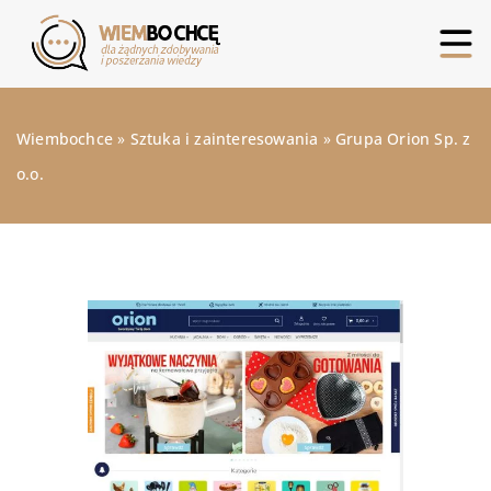
Wiembochce
»
Sztuka i zainteresowania
»
Grupa Orion Sp. z
o.o.