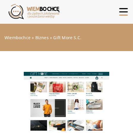
Wiembochce
»
Biznes
»
Gift More S.C.