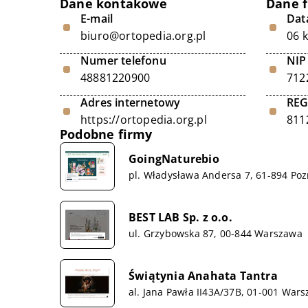
Dane kontakowe
Dane 
E-mail
Data
biuro@ortopedia.org.pl
06 
Numer telefonu
NIP
48881220900
712
Adres internetowy
RE
https://ortopedia.org.pl
811
Podobne firmy
GoingNaturebio
pl. Władysława Andersa 7, 61-894 Po
BEST LAB Sp. z o.o.
ul. Grzybowska 87, 00-844 Warszawa
Świątynia Anahata Tantra
al. Jana Pawła II43A/37B, 01-001 War