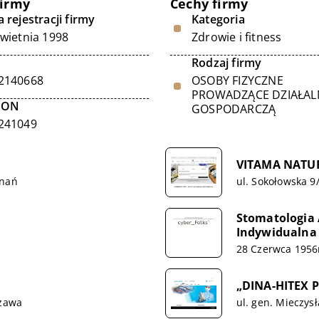
firmy
Cechy firmy
 rejestracji firmy
Kategoria
kwietnia 1998
Zdrowie i fitness
Rodzaj firmy
2140668
OSOBY FIZYCZNE
PROWADZĄCE DZIAŁA
GON
GOSPODARCZĄ
241049
VITAMA NATU
znań
ul. Sokołowska 
Stomatologia
Indywidualna
28 Czerwca 1956
„DINA-HITEX P
szawa
ul. gen. Mieczys