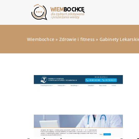
Wiembochce
»
Zdrowie i fitness
»
Gabinety Lekarskie