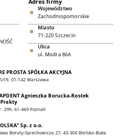
Adres firmy
Województwo
Zachodniopomorskie
Miasto
71-220 Szczecin
LNOŚĆ
Ulica
ul. Modra 86A
RE PROSTA SPÓŁKA AKCYJNA
9/U19, 01-142 Warszawa
 APDENT Agnieszka Borucka-Rostek
 Prakty
r. 299, 61-469 Poznań
OLSKA” Sp. z o.o.
ława Boruty-Spiechowicza 27, 43-300 Bielsko-Biała