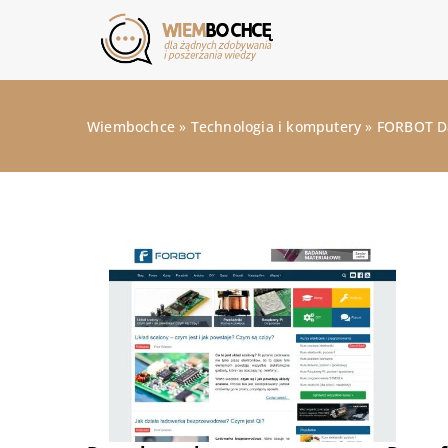
Wiembochce
»
Technologia i komputery
»
FORBOT D