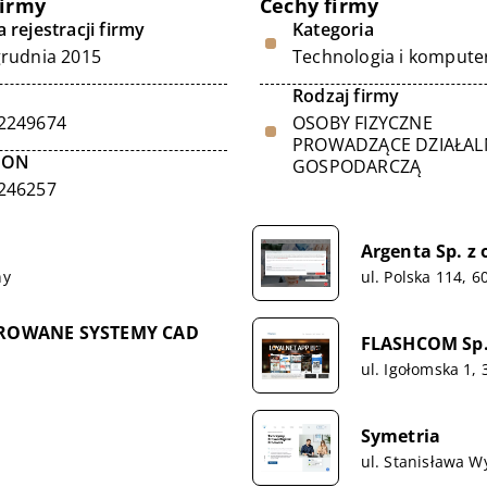
firmy
Cechy firmy
 rejestracji firmy
Kategoria
grudnia 2015
Technologia i kompute
Rodzaj firmy
2249674
OSOBY FIZYCZNE
PROWADZĄCE DZIAŁA
GON
GOSPODARCZĄ
246257
Argenta Sp. z o
ny
ul. Polska 114, 
GROWANE SYSTEMY CAD
FLASHCOM Sp. 
ul. Igołomska 1,
Symetria
ul. Stanisława W