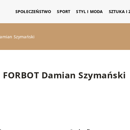
SPOŁECZEŃSTWO
SPORT
STYL I MODA
SZTUKA I
amian Szymański
FORBOT Damian Szymański