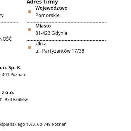
Adres firmy
Województwo
ry
Pomorskie
Miasto
81-423 Gdynia
LNOŚĆ
Ulica
ul. Partyzantów 17/38
.o. Sp. K.
60-401 Poznań
z o.o.
 31-983 Kraków
yspiańskiego 10/3, 60-749 Poznań