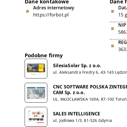
Dane kontakowe
Dane 
Adres internetowy
Data
https://forbot.pl
15 
NIP
586
RE
363
Podobne firmy
SilesiaSolar Sp. z o.o.
ul. Aleksandra Fredry 6, 43-143 Lędzi
CNC SOFTWARE POLSKA ZINTE
CAM Sp. z o.o.
UL. WŁOCŁAWSKA 169A, 87-100 Toruń
SALES INTELLIGENCE
ul. Jodłowa 1/3, 81-526 Gdynia