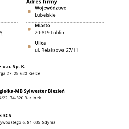
Adres firmy
Województwo
Lubelskie
Miasto
Ą
20-819 Lublin
Ulica
ul. Relaksowa 27/11
 o.o. Sp. K.
rga 27, 25-620 Kielce
giełka-MB Sylwester Blezień
4/22, 74-320 Barlinek
S 3CS
zywoustego 6, 81-035 Gdynia