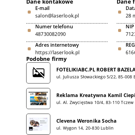
Dane kontakowe
Dane 
E-mail
Data
salon@laserlook.pl
28 
Numer telefonu
NIP
48730082090
712
Adres internetowy
RE
https://laserlook.pl
616
Podobne firmy
FOTELIKIABC.PL ROBERT BAZEL
ul. Juliusza Słowackiego 5/22, 85-008
Reklama Kreatywna Kamil Ciep
ul. Al. Zwycięstwa 10/4, 83-110 Tczew
Clevena Weronika Socha
ul. Wygon 14, 20-830 Lublin