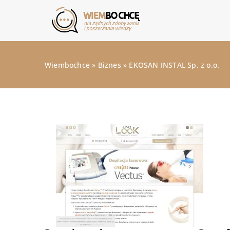
Wiembochce
»
Biznes
»
EKOSAN INSTAL Sp. z o.o.