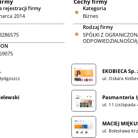
firmy
Cechy firmy
 rejestracji firmy
Kategoria
marca 2014
Biznes
Rodzaj firmy
3286575
SPÓŁKI Z OGRANICZON
ODPOWIEDZIALNOŚCIĄ
GON
69075
A
EKOBIECA Sp. z
 Bydgoszcz
ul. Oskara Kolbe
ielewski
Pasmanteria I
ul. 11 Listopada 
MACIEJ MIĘKU
ul. Bolesława Kr