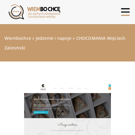
Wiembochce
»
Jedzenie i napoje
»
CHOCOMANIA Wojciech
Zalesinski